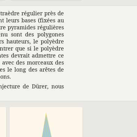
tra­èdre régu­lier près de
t leurs bases (fixées au
tre pyra­mides régu­lières
enu sont des poly­gones
s hauteurs, le poly­èdre
trer que si le poly­èdre
ntes devrait admettre ce
te» avec des morceaux des
les le long des arêtes de
ions.
jec­ture de Dürer, nous