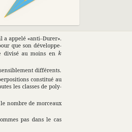
il a appelé «anti–Durer».
pour que son déve­lop­pe­
k
être divisé au moins en
k
ensi­ble­ment diffé­rents.
r­po­si­tions constitué au
tes les classes de poly­
es, le nombre de morceaux
 sommes pas dans le cas