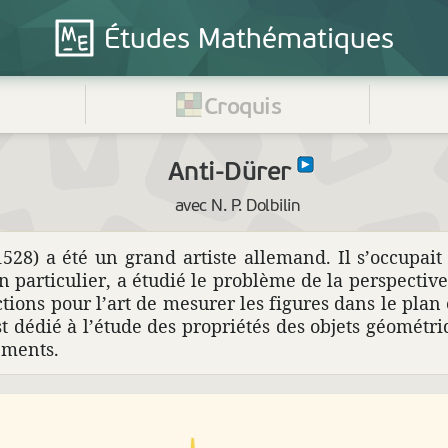
Études
Mathématiques
Croquis
Anti-Dürer
avec N. P. Dolbilin
8) a été un grand artiste alle­mand. Il s’occu­pait 
n parti­cu­lier, a étudié le problème de la pers­pec­ti
tions pour l’art de mesurer les figures dans le plan 
t dédié à l’étude des propriétés des objets géomé­tri
e­ments.