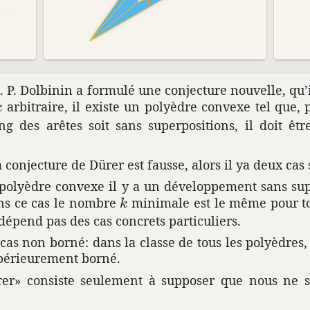
N. P. Dolbinin a formulé une conjec­ture nouvelle, qu’
k
arbi­traire, il existe un poly­èdre convexe tel que, 
k
g des arêtes soit sans super­po­si­tions, il doit 
 conjec­ture de Dürer est fausse, alors il ya deux cas s
oly­èdre convexe il y a un déve­lop­pe­ment sans supe
k
s ce cas le nombre
mini­male est le même pour tou
k
dépend pas des cas concrets parti­cu­liers.
 le cas non borné: dans la classe de tous les poly­èdr
pé­rieu­re­ment borné.
ürer» consiste seule­ment à supposer que nous ne