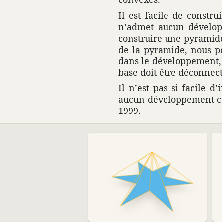
Il est facile de constr
n’admet aucun déve­lo
construire une pyra­mide 
de la pyra­mide, nous p
dans le déve­lop­pe­ment, 
base doit être décon­nect
Il n’est pas si facile 
aucun déve­lop­pe­ment 
1999.