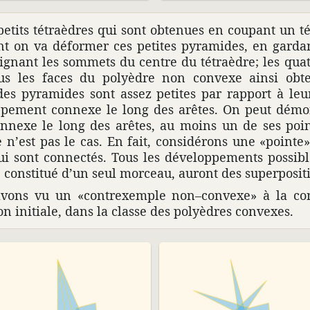
petits tétra­èdres qui sont obte­nues en coupant un té
nt on va déformer ces petites pyra­mides, en gardan
loi­gnant les sommets du centre du tétra­èdre; les qua
Tous les faces du poly­èdre non convexe ainsi obt
des pyra­mides sont assez petites par rapport à leur
­pe­ment connexe le long des arêtes. On peut démon­
onnexe le long des arêtes, au moins un de ses poi
e n’est pas le cas. En fait, consi­dé­rons une «poin
ui sont connectés. Tous les déve­lop­pe­ments possib
, constitué d’un seul morceau, auront des super­po­si­t
avons vu un «contrexemple non–convexe» à la con
ion initiale, dans la classe des poly­èdres convexes.