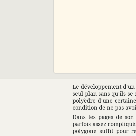
00:00
Le déve­lop­pe­ment d’un 
seul plan sans qu’ils se 
poly­èdre d’une certaine
condi­tion de ne pas avoi
Dans les pages de son 
parfois assez compliqués
poly­gone suffit pour re