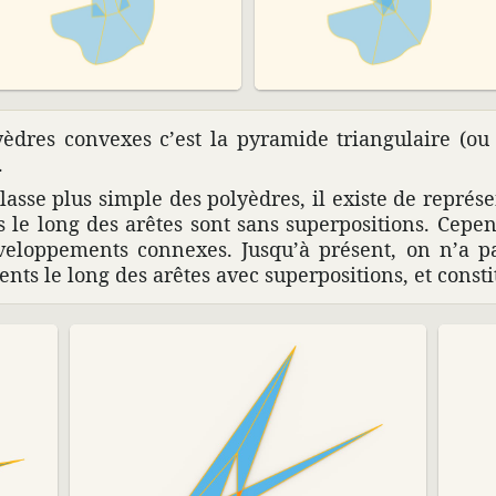
èdres convexes c’est la pyra­mide trian­gu­laire (ou 
.
sse plus simple des poly­èdres, il existe de repré­se
s le long des arêtes sont sans super­po­si­tions. Cepen
e­lop­pe­ments connexes. Jusqu’à présent, on n’a p
ents le long des arêtes avec super­po­si­tions, et cons