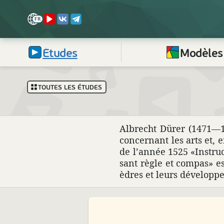
Études
Modèles
TOUTES LES ÉTUDES
Albrecht Dürer (1471—152
concer­nant les arts et, e
de l’année 1525 «Instruc­
sant règle et compas» es
èdres et leurs déve­lop­p