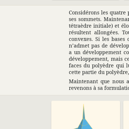
Consi­dé­rons les quatre 
ses sommets. Main­te­na
tétra­èdre initiale) et é
résultent allon­gées. 
convexes. Si les bases 
n’admet pas de déve­lop
a un déve­lop­pe­ment c
déve­lop­pe­ment, mais c
faces du poly­èdre qui l
cette partie du poly­èdre
Main­te­nant que nous 
reve­nons à sa formu­la­t