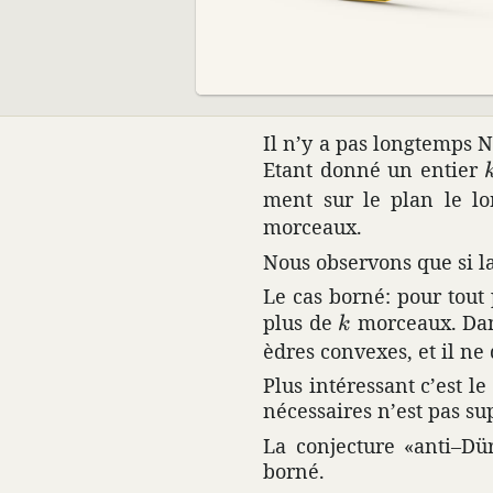
Il n’y a pas long­temps 
Etant donné un entier
ment sur le plan le lon
morceaux.
Nous obser­vons que si la
Le cas borné: pour tout p
k
plus de
morceaux. Dan
k
èdres convexes, et il ne 
Plus inté­res­sant c’est
néces­saires n’est pas su
La conjec­ture «anti–D
borné.