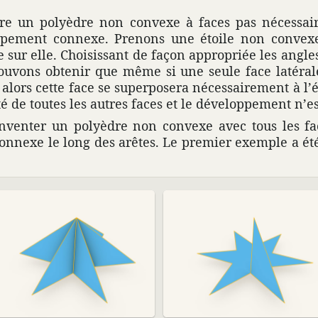
uire un poly­èdre non convexe à faces pas néces­sai­
p­pe­ment connexe. Prenons une étoile non convex
sur elle. Choi­sis­sant de façon appro­priée les angles
ouvons obtenir que même si une seule face laté­ral
alors cette face se super­po­sera néces­sai­re­ment à l’
é de toutes les autres faces et le déve­lop­pe­ment n’
d’inventer un poly­èdre non convexe avec tous les f
connexe le long des arêtes. Le premier exemple a été