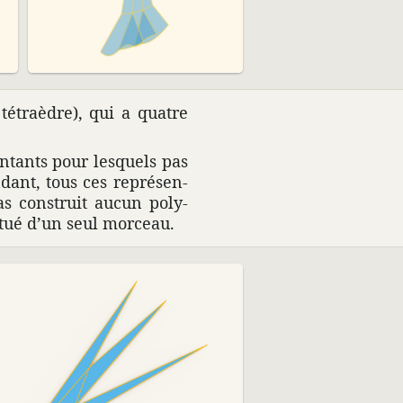
tétra­èdre), qui a quatre
n­tants pour lesquels pas
­dant, tous ces repré­sen­
as construit aucun poly­
titué d’un seul morceau.