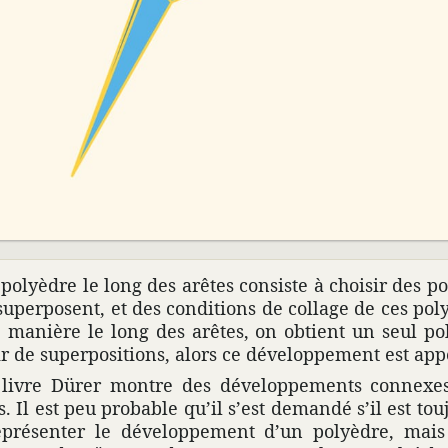
poly­èdre le long des arêtes consiste à choisir des p
super­posent, et des condi­tions de collage de ces po
 manière le long des arêtes, on obtient un seul pol
r de super­po­si­tions, alors ce déve­lop­pe­ment est a
livre Dürer montre des déve­lop­pe­ments connexes 
. Il est peu probable qu’il s’est demandé s’il est tou
pré­senter le déve­lop­pe­ment d’un poly­èdre, mais 