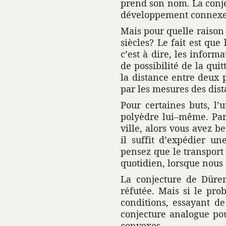
prend son nom. La conje
déve­lop­pe­ment connexe
Mais pour quelle raison 
siècles? Le fait est que
c’est à dire, les infor­m
de possi­bi­lité de la qu
la distance entre deux p
par les mesures des dista
Pour certaines buts, l’u
poly­èdre lui–même. Pa
ville, alors vous avez b
il suffit d’expé­dier un
pensez que le trans­port
quoti­dien, lorsque nous 
La conjec­ture de Düre
réfutée. Mais si le pro
condi­tions, essayant d
conjec­ture analogue po
convexes.