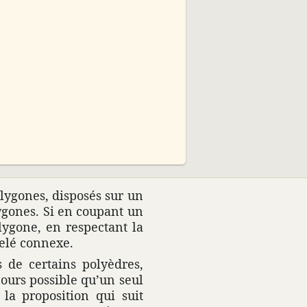
02:30
oly­gones, disposés sur un
ly­gones. Si en coupant un
y­gone, en respec­tant la
ppelé connexe.
de certains poly­èdres,
jours possible qu’un seul
la propo­si­tion qui suit