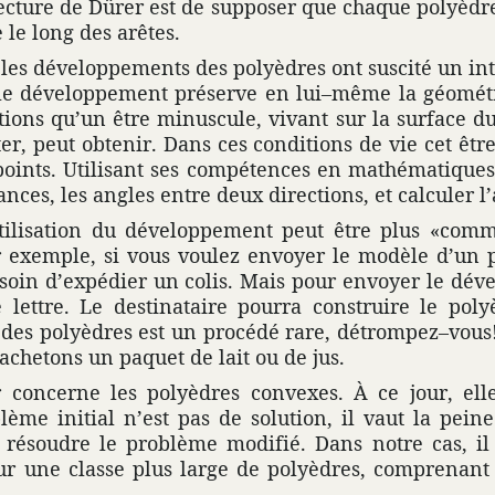
c­ture de Dürer est de supposer que chaque poly­èd
 le long des arêtes.
les déve­lop­pe­ments des poly­èdres ont suscité un in
 le déve­lop­pe­ment préserve en lui–même la géomé­t
a­tions qu’un être minus­cule, vivant sur la surface d
itter, peut obtenir. Dans ces condi­tions de vie cet ê
oints. Utili­sant ses compé­tences en mathé­ma­tiques,
nces, les angles entre deux direc­tions, et calculer l’
tili­sa­tion du déve­lop­pe­ment peut être plus «commo
r exemple, si vous voulez envoyer le modèle d’un p
esoin d’expé­dier un colis. Mais pour envoyer le déve­
e lettre. Le desti­na­taire pourra construire le po
 des poly­èdres est un procédé rare, détrompez–vous! 
ache­tons un paquet de lait ou de jus.
r concerne les poly­èdres convexes. À ce jour, ell
blème initial n’est pas de solu­tion, il vaut la pei
e résoudre le problème modifié. Dans notre cas, il 
ur une classe plus large de poly­èdres, compre­nant 