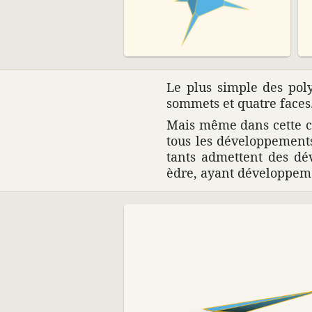
Le plus simple des poly­
sommets et quatre faces
Mais même dans cette cla
tous les déve­lop­pe­ment
tants admettent des dév
èdre, ayant déve­lop­pe­m