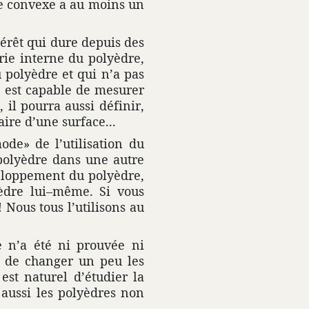
re convexe a au moins un
térêt qui dure depuis des
rie interne du poly­èdre,
u poly­èdre et qui n’a pas
tre est capable de mesurer
 il pourra aussi définir,
aire d’une surface...
de» de l’utili­sa­tion du
oly­èdre dans une autre
lop­pe­ment du poly­èdre,
ly­èdre lui–même. Si vous
Nous tous l’utili­sons au
e n’a été ni prouvée ni
ne de changer un peu les
est naturel d’étudier la
aussi les poly­èdres non