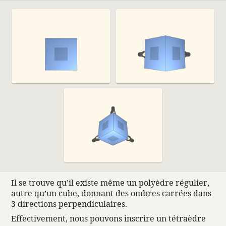
Il se trouve qu’il existe même un polyèdre régulier,
autre qu’un cube, donnant des ombres carrées dans
3 direc­tions perpen­di­cu­laires.
Effec­ti­ve­ment, nous pouvons inscrire un tétraèdre