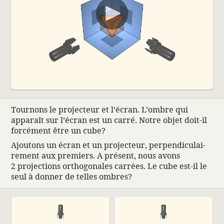
00:00
Tour­nons le projec­teur et l’écran. L’ombre qui
apparaît sur l’écran est un carré. Notre objet doit-il
forcément être un cube?
Ajou­tons un écran et un projec­teur, perpen­di­cu­lai­
re­ment aux premiers. A présent, nous avons
2 projec­tions ortho­go­nales carrées. Le cube est-il le
seul à donner de telles ombres?