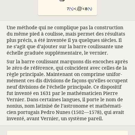
Une méthode qui ne complique pas la construc­tion
du même pied à coulisse, mais permet des résul­tats
plus précis, a été inventée il ya quelques siècles. Il
ne s’agit que d’ajouter sur la barre coulis­sante une
échelle graduée supplé­men­taire, le vernier.
Sur la barre coulis­sant marquons dis encoches après
le zéro de réfé­rence, qui coïn­cident avec celles de la
règle prin­ci­pale. Main­te­nant on comprime unifor­
mé­ment ces dis divi­sions de façons qu’elles occupent
neuf divi­sions de l’échelle prin­ci­pale. Ce dispo­sitif
fut inventé en 1631 par le mathé­ma­ti­cien Pierre
Vernier. Dans certaines langues, il porte le nom de
nonius, nom lati­nisé de l’astro­nome et mathé­ma­ti­
cien portu­gais Pedro Nunes (1502—1578), qui avait
inventé, avant Vernier, un système pareil.