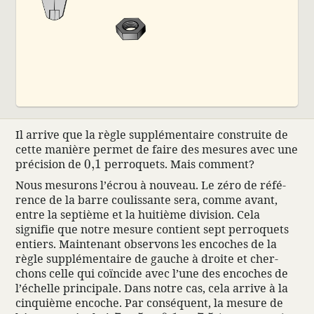
Il arrive que la règle supplé­men­taire construite de
cette manière permet de faire des mesures avec une
0{,}1
préci­sion de
0
,
1
perroquets. Mais comment?
Nous mesu­rons l’écrou à nouveau. Le zéro de réfé­
rence de la barre coulis­sante sera, comme avant,
entre la septième et la huitième divi­sion. Cela
signifie que notre mesure contient sept perroquets
entiers. Main­te­nant obser­vons les encoches de la
règle supplé­men­taire de gauche à droite et cher­
chons celle qui coïn­cide avec l’une des encoches de
l’échelle prin­ci­pale. Dans notre cas, cela arrive à la
cinquième encoche. Par consé­quent, la mesure de