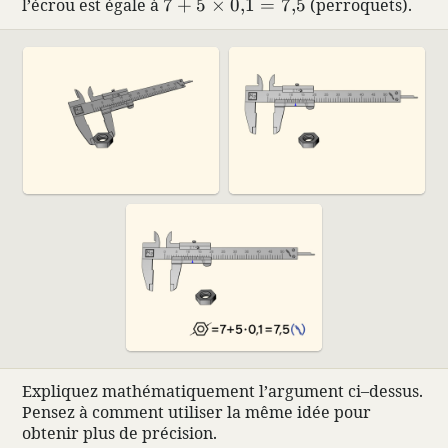
7 + 5 × 0{,}1 = 7{,}5
l’écrou est égale à
7
+
5
×
0
,
1
=
7
,
5
(perroquets).
Expliquez mathé­ma­tique­ment l’argu­ment ci–dessus.
Pensez à comment utiliser la même idée pour
obtenir plus de préci­sion.