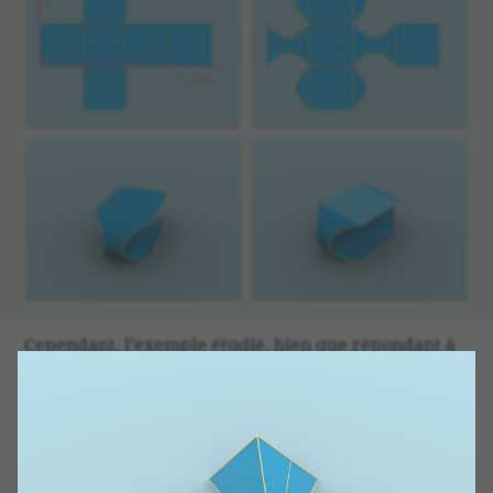
Cepen­dant, l’exemple étudié, bien que répondant à
la ques­tion posée, comporte un inconvénient. Sa
limite comporte deux morceaux, hérités d’un cube,
qui ressemblent à des morceaux de plans. Après
l’élabo­ra­tion de cet exemple, la construc­tion, ne
présentant pas de “moins”, a surgi très vite.
Prenons une feuille de papier rectan­gu­laire de côté