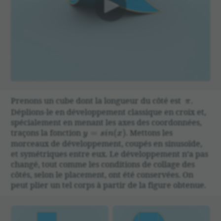
00:00
\pi
Prenons un cube dont la longueur du côté est
.
π
Déplions-le en dévelop­pe­ment clas­sique en croix et,
spéciale­ment en menant les axes des coor­données,
y=sin(x)
traçons la fonc­tion
=
(
)
. Mettons les
y
s
in
x
morceaux de dévelop­pe­ment, coupés en sinusoïde,
et symétriques entre eux. Le dévelop­pe­ment n’a pas
changé, tout comme les condi­tions de collage des
côtés, selon le place­ment, ont été conservées. On
peut plier un tel corps à partir de la figure obtenue.