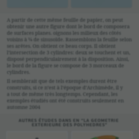
A partir de cette même feuille de papier, on peut
obtenir une autre figure dont le bord de compo­sera
de surfaces planes. oignons les milieux des côtés
voisins à ¼ de sinusoïde. Rassem­blons la feuille selon
ses arêtes. On obtient ce beau corps. Il obtient
l’inter­sec­tion de 3 cylindres: deux se touchent et un,
disposé perpen­di­cu­lai­re­ment à la dispo­si­tion. Ainsi,
le bord de la figure se compose de 3 morceaux de
cylindres.
Il semble­rait que de tels exemples durent être
construits, si ce n’est à l’époque d’Archimède, il y
a tout de même très long­temps. Cepen­dant, les
exemples étudiés ont été construits seule­ment en
automne 2004
AUTRES ÉTUDES DANS EN “LA GEOMETRIE
EXTERIEURE DES POLYHEDRES”