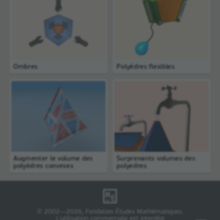
Ombres
Polyèdres flexibles
Augmenter le volume des
Surprenants volumes des
polyèdres convexes
polyedres
© 2002—2026, Fondation Études Mathématiques.
L'utilisation commerciale est interdite